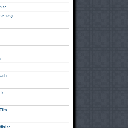
mleri
eknoloji
r
Tarihi
ik
Film
ilgiler