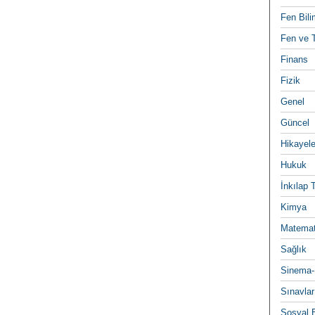
Fen Bili
Fen ve T
Finans
Fizik
Genel
Güncel
Hikayele
Hukuk
İnkılap 
Kimya
Matemat
Sağlık
Sinema-
Sınavlar
Sosyal B