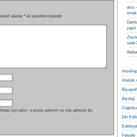
arzu
örnek
erekli alanlar
*
ile işaretlenmişlerdir
Daml
yapıt 
Zeyn
nedir
Abdur
Ansiklop
Atatürk 
Biyograf
Biyoloji
Coğrafy
lması için adım, e-posta adresim ve site adresim bu
Din Kültu
Edebiya
Felsefe