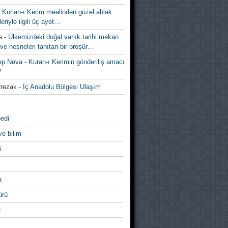
-
Kur’an-ı Kerim mealinden güzel ahlak
leriyle ilgili üç ayet…
a
-
Ülkemizdeki doğal varlık tarihi mekan
ve nesneleri tanıtan bir broşür…
ep Neva
-
Kuran-ı Kerimin gönderiliş amacı
?
rezak
-
İç Anadolu Bölgesi Ulaşım
edi
ve bilim
i
a
̈rü
t