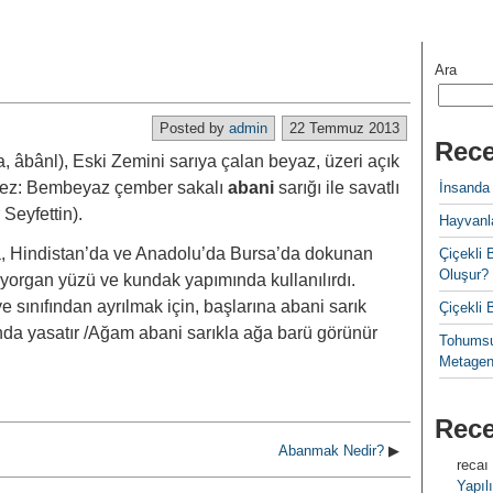
Ara
Posted by
admin
22 Temmuz 2013
Rece
, âbânl), Eski Zemini sarıya çalan beyaz, üzeri açık
 bez: Bembeyaz çember sakalı
abani
sarığı ile savatlı
İnsanda
 Seyfettin).
Hayvanla
ta, Hindistan’da ve Anadolu’da Bursa’da dokunan
Çiçekl
Oluşur?
 yorgan yüzü ve kundak yapımında kullanılırdı.
e sınıfından ayrılmak için, başlarına abani sarık
Çiçekli
nda yasatır /Ağam abani sarıkla ağa barü görünür
Tohumsu
Metagen
Rec
Abanmak Nedir?
▶
recaı
Yapılı