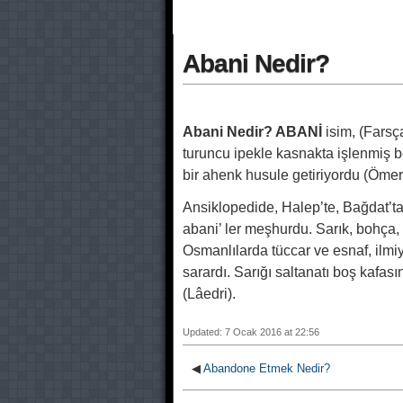
Abani Nedir?
Abani Nedir? ABANİ
isim, (Farsça
turuncu ipekle kasnakta işlenmiş
bir ahenk husule getiriyordu (Ömer
Ansiklopedide, Halep’te, Bağdat’
abani’ ler meşhurdu. Sarık, bohça,
Osmanlılarda tüccar ve esnaf, ilmiy
sarardı. Sarığı saltanatı boş kafası
(Lâedri).
Updated: 7 Ocak 2016 at 22:56
◀
Abandone Etmek Nedir?