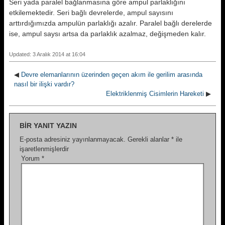
Seri yada paralel bağlanmasına göre ampul parlaklığını
etkilemektedir. Seri bağlı devrelerde, ampul sayısını
arttırdığımızda ampulün parlaklığı azalır. Paralel bağlı derelerde
ise, ampul saysı artsa da parlaklık azalmaz, değişmeden kalır.
Updated: 3 Aralık 2014 at 16:04
◀
Devre elemanlarının üzerinden geçen akım ile gerilim arasında
nasıl bir ilişki vardır?
Elektriklenmiş Cisimlerin Hareketi
▶
BIR YANIT YAZIN
E-posta adresiniz yayınlanmayacak.
Gerekli alanlar
*
ile
işaretlenmişlerdir
Yorum
*