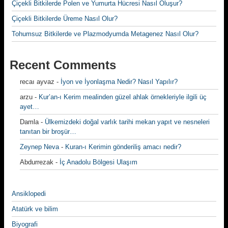
Çiçekli Bitkilerde Polen ve Yumurta Hücresi Nasıl Oluşur?
Çiçekli Bitkilerde Üreme Nasıl Olur?
Tohumsuz Bitkilerde ve Plazmodyumda Metagenez Nasıl Olur?
Recent Comments
recaı ayvaz
-
İyon ve İyonlaşma Nedir? Nasıl Yapılır?
arzu
-
Kur’an-ı Kerim mealinden güzel ahlak örnekleriyle ilgili üç
ayet…
Damla
-
Ülkemizdeki doğal varlık tarihi mekan yapıt ve nesneleri
tanıtan bir broşür…
Zeynep Neva
-
Kuran-ı Kerimin gönderiliş amacı nedir?
Abdurrezak
-
İç Anadolu Bölgesi Ulaşım
Ansiklopedi
Atatürk ve bilim
Biyografi