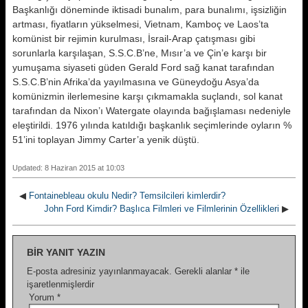
Başkanlığı döneminde iktisadi bunalım, para bunalımı, işsizliğin
artması, fiyatların yükselmesi, Vietnam, Kamboç ve Laos’ta
komünist bir rejimin kurulması, İsrail-Arap çatışması gibi
sorunlarla karşılaşan, S.S.C.B’ne, Mısır’a ve Çin’e karşı bir
yumuşama siyaseti güden Gerald Ford sağ kanat tarafından
S.S.C.B’nin Afrika’da yayılmasına ve Güneydoğu Asya’da
komünizmin ilerlemesine karşı çıkmamakla suçlandı, sol kanat
tarafından da Nixon’ı Watergate olayında bağışlaması nedeniyle
eleştirildi. 1976 yılında katıldığı başkanlık seçimlerinde oyların %
51’ini toplayan Jimmy Carter’a yenik düştü.
Updated: 8 Haziran 2015 at 10:03
◀
Fontainebleau okulu Nedir? Temsilcileri kimlerdir?
John Ford Kimdir? Başlıca Filmleri ve Filmlerinin Özellikleri
▶
BIR YANIT YAZIN
E-posta adresiniz yayınlanmayacak.
Gerekli alanlar
*
ile
işaretlenmişlerdir
Yorum
*