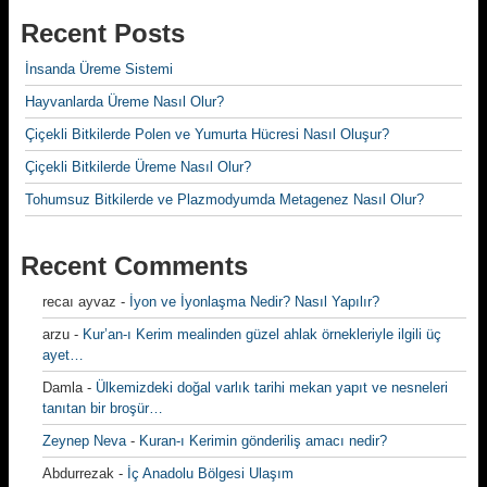
Recent Posts
İnsanda Üreme Sistemi
Hayvanlarda Üreme Nasıl Olur?
Çiçekli Bitkilerde Polen ve Yumurta Hücresi Nasıl Oluşur?
Çiçekli Bitkilerde Üreme Nasıl Olur?
Tohumsuz Bitkilerde ve Plazmodyumda Metagenez Nasıl Olur?
Recent Comments
recaı ayvaz
-
İyon ve İyonlaşma Nedir? Nasıl Yapılır?
arzu
-
Kur’an-ı Kerim mealinden güzel ahlak örnekleriyle ilgili üç
ayet…
Damla
-
Ülkemizdeki doğal varlık tarihi mekan yapıt ve nesneleri
tanıtan bir broşür…
Zeynep Neva
-
Kuran-ı Kerimin gönderiliş amacı nedir?
Abdurrezak
-
İç Anadolu Bölgesi Ulaşım