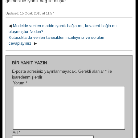
gelmesi ile iyonik bağ ile oluşur.
Updated: 15 Ocak 2015 at 11:57
◀
Modelde verilen madde iyonik bağla mı, kovalent bağla mı
oluşmuştur Neden?
Kutucuklarda verilen tanecikleri inceleyiniz ve soruları
cevaplayınız.
▶
BIR YANIT YAZIN
E-posta adresiniz yayınlanmayacak.
Gerekli alanlar
*
ile
işaretlenmişlerdir
Yorum
*
Ad
*