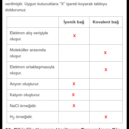
verilmiştir. Uygun kutucuklara “X” işareti koyarak tabloyu
doldurunuz.
İyonik bağ
Kovalent bağ
Elektron alış verişiyle
X
oluşur.
Moleküller arasında
X
oluşur.
Elektron ortaklaşmasıyla
X
oluşur.
Anyon oluşturur.
X
Katyon oluşturur.
X
NaCl örneğidir.
X
H
örneğidir.
X
2