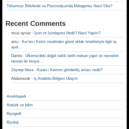
Tohumsuz Bitkilerde ve Plazmodyumda Metagenez Nasıl Olur?
Recent Comments
recaı ayvaz
-
İyon ve İyonlaşma Nedir? Nasıl Yapılır?
arzu
-
Kur’an-ı Kerim mealinden güzel ahlak örnekleriyle ilgili üç
ayet…
Damla
-
Ülkemizdeki doğal varlık tarihi mekan yapıt ve nesneleri
tanıtan bir broşür…
Zeynep Neva
-
Kuran-ı Kerimin gönderiliş amacı nedir?
Abdurrezak
-
İç Anadolu Bölgesi Ulaşım
Ansiklopedi
Atatürk ve bilim
Biyografi
Biyoloji