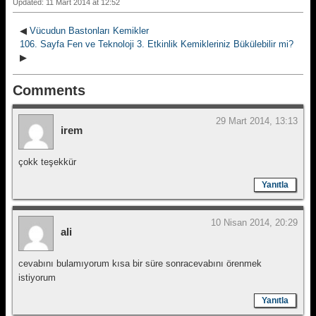
Updated: 11 Mart 2014 at 12:52
◀
Vücudun Bastonları Kemikler
106. Sayfa Fen ve Teknoloji 3. Etkinlik Kemikleriniz Bükülebilir mi?
▶
Comments
29 Mart 2014, 13:13
irem
çokk teşekkür
Yanıtla
10 Nisan 2014, 20:29
ali
cevabını bulamıyorum kısa bir süre sonracevabını örenmek
istiyorum
Yanıtla