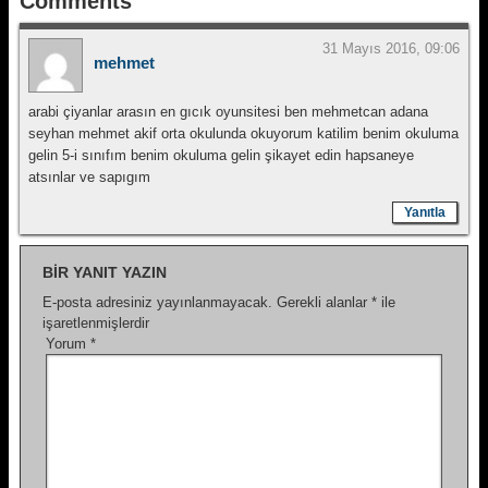
Comments
31 Mayıs 2016, 09:06
mehmet
arabi çiyanlar arasın en gıcık oyunsitesi ben mehmetcan adana
seyhan mehmet akif orta okulunda okuyorum katilim benim okuluma
gelin 5-i sınıfım benim okuluma gelin şikayet edin hapsaneye
atsınlar ve sapıgım
Yanıtla
BIR YANIT YAZIN
E-posta adresiniz yayınlanmayacak.
Gerekli alanlar
*
ile
işaretlenmişlerdir
Yorum
*