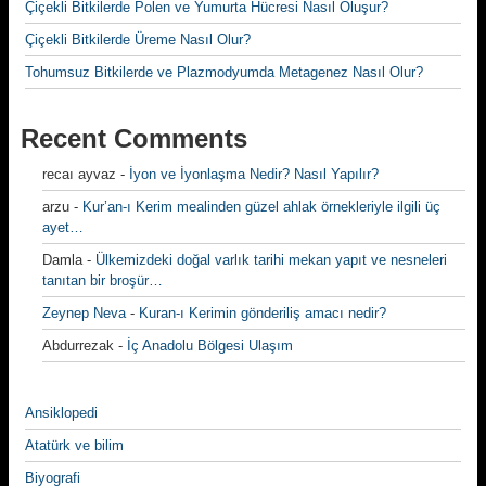
Çiçekli Bitkilerde Polen ve Yumurta Hücresi Nasıl Oluşur?
Çiçekli Bitkilerde Üreme Nasıl Olur?
Tohumsuz Bitkilerde ve Plazmodyumda Metagenez Nasıl Olur?
Recent Comments
recaı ayvaz
-
İyon ve İyonlaşma Nedir? Nasıl Yapılır?
arzu
-
Kur’an-ı Kerim mealinden güzel ahlak örnekleriyle ilgili üç
ayet…
Damla
-
Ülkemizdeki doğal varlık tarihi mekan yapıt ve nesneleri
tanıtan bir broşür…
Zeynep Neva
-
Kuran-ı Kerimin gönderiliş amacı nedir?
Abdurrezak
-
İç Anadolu Bölgesi Ulaşım
Ansiklopedi
Atatürk ve bilim
Biyografi