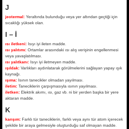
J
jeotermal:
Yeraltında bulunduğu veya yer altından geçtiği için
sıcaklığı yüksek olan.
I – İ
ısı iletkeni:
Isıyı iyi ileten madde.
ısı yalıtımı:
Ortamlar arasındaki ısı alış verişinin engellenmesi
veya yavaşlatılması.
ısı yalıtkanı:
Isıyı iyi iletmeyen madde.
ışıldak:
Varlıkları aydınlatarak görülmelerini sağlayan yapay ışık
kaynağı.
ışıma:
Isının tanecikler olmadan yayılması.
iletim:
Taneciklerin çarpışmasıyla ısının yayılması.
iletken:
Elektrik akımı, ısı, gaz vb. ni bir yerden başka bir yere
aktaran madde.
K
karışım:
Farklı tür taneciklerin, farklı veya aynı tür atom içerecek
şekilde bir araya gelmesiyle oluşturduğu saf olmayan madde.