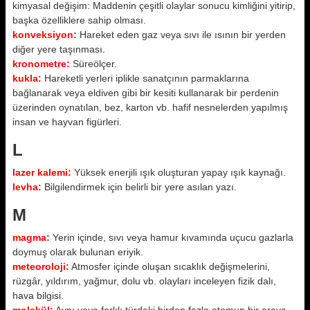
kimyasal değişim: Maddenin çeşitli olaylar sonucu kimliğini yitirip,
başka özelliklere sahip olması.
konveksiyon:
Hareket eden gaz veya sıvı ile ısının bir yerden
diğer yere taşınması.
kronometre:
Süreölçer.
kukla:
Hareketli yerleri iplikle sanatçının parmaklarına
bağlanarak veya eldiven gibi bir kesiti kullanarak bir perdenin
üzerinden oynatılan, bez, karton vb. hafif nesnelerden yapılmış
insan ve hayvan figürleri.
L
lazer kalemi:
Yüksek enerjili ışık oluşturan yapay ışık kaynağı.
levha:
Bilgilendirmek için belirli bir yere asılan yazı.
M
magma:
Yerin içinde, sıvı veya hamur kıvamında uçucu gazlarla
doymuş olarak bulunan eriyik.
meteoroloji:
Atmosfer içinde oluşan sıcaklık değişmelerini,
rüzgâr, yıldırım, yağmur, dolu vb. olayları inceleyen fizik dalı,
hava bilgisi.