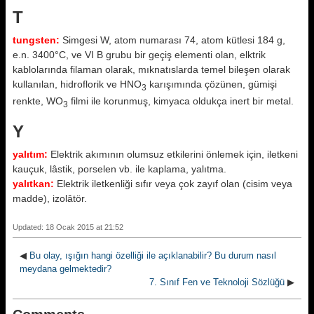
T
tungsten:
Simgesi W, atom numarası 74, atom kütlesi 184 g,
e.n. 3400°C, ve VI B grubu bir geçiş elementi olan, elktrik
kablolarında filaman olarak, mıknatıslarda temel bileşen olarak
kullanılan, hidroflorik ve HNO
karışımında çözünen, gümişi
3
renkte, WO
filmi ile korunmuş, kimyaca oldukça inert bir metal.
3
Y
yalıtım:
Elektrik akımının olumsuz etkilerini önlemek için, iletkeni
kauçuk, lâstik, porselen vb. ile kaplama, yalıtma.
yalıtkan:
Elektrik iletkenliği sıfır veya çok zayıf olan (cisim veya
madde), izolâtör.
Updated: 18 Ocak 2015 at 21:52
◀
Bu olay, ışığın hangi özelliği ile açıklanabilir? Bu durum nasıl
meydana gelmektedir?
7. Sınıf Fen ve Teknoloji Sözlüğü
▶