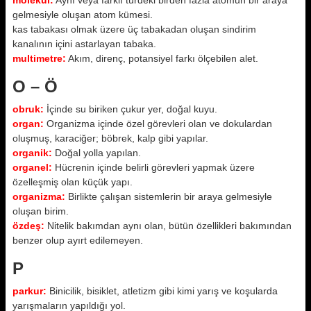
molekül:
Aynı veya farklı türdeki birden fazla atomun bir araya
gelmesiyle oluşan atom kümesi.
kas tabakası olmak üzere üç tabakadan oluşan sindirim
kanalının içini astarlayan tabaka.
multimetre:
Akım, direnç, potansiyel farkı ölçebilen alet.
O – Ö
obruk:
İçinde su biriken çukur yer, doğal kuyu.
organ:
Organizma içinde özel görevleri olan ve dokulardan
oluşmuş, karaciğer; böbrek, kalp gibi yapılar.
organik:
Doğal yolla yapılan.
organel:
Hücrenin içinde belirli görevleri yapmak üzere
özelleşmiş olan küçük yapı.
organizma:
Birlikte çalışan sistemlerin bir araya gelmesiyle
oluşan birim.
özdeş:
Nitelik bakımdan aynı olan, bütün özellikleri bakımından
benzer olup ayırt edilemeyen.
P
parkur:
Binicilik, bisiklet, atletizm gibi kimi yarış ve koşularda
yarışmaların yapıldığı yol.