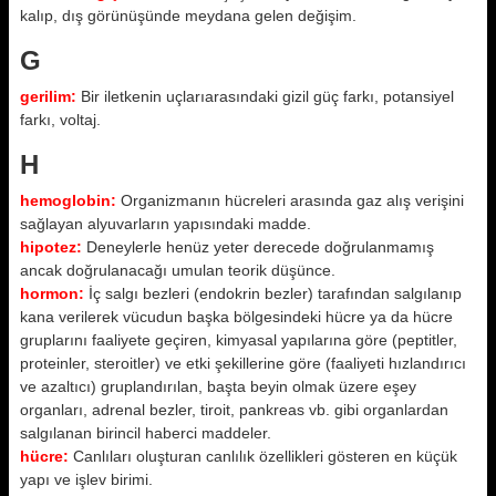
kalıp, dış görünüşünde meydana gelen değişim.
G
gerilim:
Bir iletkenin uçlarıarasındaki gizil güç farkı, potansiyel
farkı, voltaj.
H
hemoglobin:
Organizmanın hücreleri arasında gaz alış verişini
sağlayan alyuvarların yapısındaki madde.
hipotez:
Deneylerle henüz yeter derecede doğrulanmamış
ancak doğrulanacağı umulan teorik düşünce.
hormon:
İç salgı bezleri (endokrin bezler) tarafından salgılanıp
kana verilerek vücudun başka bölgesindeki hücre ya da hücre
gruplarını faaliyete geçiren, kimyasal yapılarına göre (peptitler,
proteinler, steroitler) ve etki şekillerine göre (faaliyeti hızlandırıcı
ve azaltıcı) gruplandırılan, başta beyin olmak üzere eşey
organları, adrenal bezler, tiroit, pankreas vb. gibi organlardan
salgılanan birincil haberci maddeler.
hücre:
Canlıları oluşturan canlılık özellikleri gösteren en küçük
yapı ve işlev birimi.