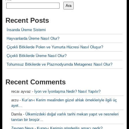
Ara
Recent Posts
İnsanda Üreme Sistemi
Hayvanlarda Üreme Nasıl Olur?
Çiçekli Bitkilerde Polen ve Yumurta Hücresi Nasıl Oluşur?
Çiçekli Bitkilerde Üreme Nasıl Olur?
Tohumsuz Bitkilerde ve Plazmodyumda Metagenez Nasıl Olur?
Recent Comments
recaı ayvaz
-
İyon ve İyonlaşma Nedir? Nasıl Yapılır?
arzu
-
Kur’an-ı Kerim mealinden güzel ahlak örnekleriyle ilgili üç
ayet…
Damla
-
Ülkemizdeki doğal varlık tarihi mekan yapıt ve nesneleri
tanıtan bir broşür…
Zeynep Neva
-
Kuran-ı Kerimin gönderiliş amacı nedir?