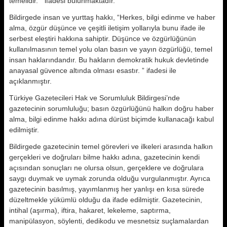
temelidir. ” ifadesi bulunmaktadır.
Bildirgede insan ve yurttaş hakkı, “Herkes, bilgi edinme ve haber
alma, özgür düşünce ve çeşitli iletişim yollarıyla bunu ifade ile
serbest eleştiri hakkına sahiptir. Düşünce ve özgürlüğünün
kullanılmasının temel yolu olan basın ve yayın özgürlüğü, temel
insan haklarındandır. Bu hakların demokratik hukuk devletinde
anayasal güvence altında olması esastır. ” ifadesi ile
açıklanmıştır.
Türkiye Gazetecileri Hak ve Sorumluluk Bildirgesi’nde
gazetecinin sorumluluğu; basın özgürlüğünü halkın doğru haber
alma, bilgi edinme hakkı adına dürüst biçimde kullanacağı kabul
edilmiştir.
Bildirgede gazetecinin temel görevleri ve ilkeleri arasında halkın
gerçekleri ve doğruları bilme hakkı adına, gazetecinin kendi
açısından sonuçları ne olursa olsun, gerçeklere ve doğrulara
saygı duymak ve uymak zorunda olduğu vurgulanmıştır. Ayrıca
gazetecinin basılmış, yayımlanmış her yanlışı en kısa sürede
düzeltmekle yükümlü olduğu da ifade edilmiştir. Gazetecinin,
intihal (aşırma), iftira, hakaret, lekeleme, saptırma,
manipülasyon, söylenti, dedikodu ve mesnetsiz suçlamalardan