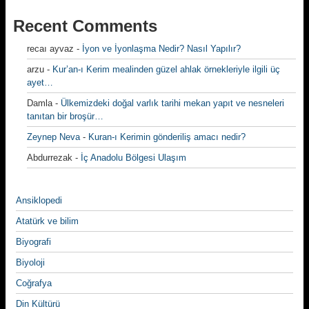
Recent Comments
recaı ayvaz
-
İyon ve İyonlaşma Nedir? Nasıl Yapılır?
arzu
-
Kur’an-ı Kerim mealinden güzel ahlak örnekleriyle ilgili üç
ayet…
Damla
-
Ülkemizdeki doğal varlık tarihi mekan yapıt ve nesneleri
tanıtan bir broşür…
Zeynep Neva
-
Kuran-ı Kerimin gönderiliş amacı nedir?
Abdurrezak
-
İç Anadolu Bölgesi Ulaşım
Ansiklopedi
Atatürk ve bilim
Biyografi
Biyoloji
Coğrafya
Din Kültürü