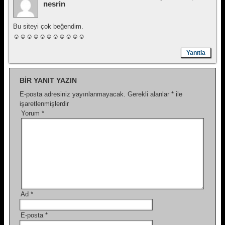
nesrin
Bu siteyi çok beğendim.
☺☺☺☺☺☺☺☺☺☺☺
Yanıtla
BIR YANIT YAZIN
E-posta adresiniz yayınlanmayacak.
Gerekli alanlar
*
ile
işaretlenmişlerdir
Yorum
*
Ad
*
E-posta
*