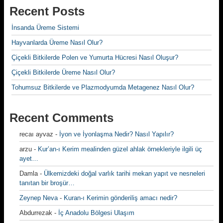
Recent Posts
İnsanda Üreme Sistemi
Hayvanlarda Üreme Nasıl Olur?
Çiçekli Bitkilerde Polen ve Yumurta Hücresi Nasıl Oluşur?
Çiçekli Bitkilerde Üreme Nasıl Olur?
Tohumsuz Bitkilerde ve Plazmodyumda Metagenez Nasıl Olur?
Recent Comments
recaı ayvaz
-
İyon ve İyonlaşma Nedir? Nasıl Yapılır?
arzu
-
Kur’an-ı Kerim mealinden güzel ahlak örnekleriyle ilgili üç
ayet…
Damla
-
Ülkemizdeki doğal varlık tarihi mekan yapıt ve nesneleri
tanıtan bir broşür…
Zeynep Neva
-
Kuran-ı Kerimin gönderiliş amacı nedir?
Abdurrezak
-
İç Anadolu Bölgesi Ulaşım