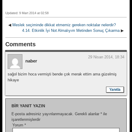
Updated: 9 Mart 2014 at 02:58
◀
Meslek seçiminde dikkat etmemiz gereken noktalar nelerdir?
4.14. Etkinlik İyi Not Almalıyım Metinden Sonuç Çıkarma
▶
Comments
29 Nisan 2014, 18:34
naber
sağol bizim hoca vermişti bende çok merak ettim ama güzelmiş
hikaye
Yanıtla
BIR YANIT YAZIN
E-posta adresiniz yayınlanmayacak.
Gerekli alanlar
*
ile
işaretlenmişlerdir
Yorum
*