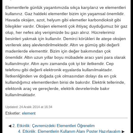
Elementlerle günlük yaşantımızda sıkça karşılarız ve elementleri
kullanırız. Gaz haldeki elementler bizim için yaşamsal önemlidir.
Havada oksijen, azot, helyum gibi elemetler karbondioksit gibi
bileşikler vardır. Oksijen elementi çok ihtiyaç duyduğumuz bir gaz
olup, her nefes alış verişimizde bu gazı alırız. Hücrelerimiz
besinleri yakmak için kullanılır. Demirci körükleri ile ateşe oksijen
verilerek ateş alevlendirilmektedir. Altın ve gümüş gibi değerli
madenlerde elementtir. Bizim için değer bakımından çok
önemlidir. Altın uzun yıllar boyu mübadele aracı yani para olarak
kullanılmıştır. Altın aynı zamanda çok iyi bir iletkendir. Cep
telefonu gibi değerli elektronik eşyalarda kullanılmaktadır.
İletkenliğinden ve doğada çok olmasından dolayı da en çok
kullandığımız elementlerden birisi de bakırdır. Elektrik tellerinde,
elektonik araç ve gereçlerde, elektrik devrelerinde bakır
kullanılmaktadır.
Updated: 24 Aralık 2014 at 16:34
Etiketler:
element
◀
2. Etkinlik: Çevremizdeki Elementleri Öğrenelim
4. Etkinlik: Elementlerin Kullanım Alanı Poster Hazırlayalım
▶