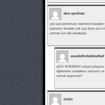
alev ayrılmaz
çok saol performans ödevlerimi buradan 
yapmanız buradan çok ayıp bunu size söyl
çekmek için deil arkadaşlar
asasdafssfaddsafsaf
aLEV BURADAKİ sosyal çalışşma ki
öğretmene cevaplarını veriyoruz ve
normal araştırma!!!
üzüm