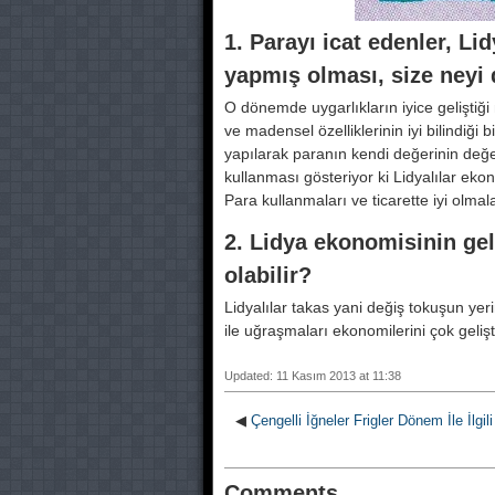
1. Parayı icat edenler, Lid
yapmış olması, size neyi d
O dönemde uygarlıkların iyice geliştiğ
ve madensel özelliklerinin iyi bilindiğ
yapılarak paranın kendi değerinin değer
kullanması gösteriyor ki Lidyalılar ekonom
Para kullanmaları ve ticarette iyi olmaları 
2. Lidya ekonomisinin geli
olabilir?
Lidyalılar takas yani değiş tokuşun ye
ile uğraşmaları ekonomilerini çok gelişt
Updated: 11 Kasım 2013 at 11:38
◀
Çengelli İğneler Frigler Dönem İle İlgi
Comments