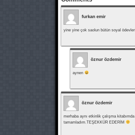
furkan emir
yine yine çok saolun bütün soyal ödevl
öznur özdemir
aynen
öznur özdemir
merhaba aynı etkinlik çalışma kitabımda o
tamamladım.TEŞEKKÜR EDERİM