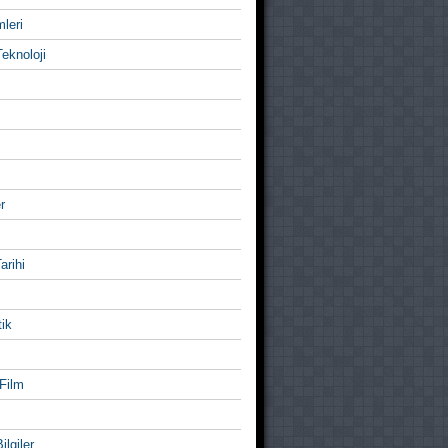
mleri
eknoloji
r
Tarihi
ik
Film
ilgiler