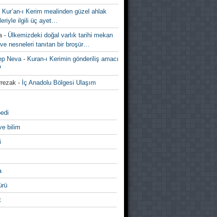
-
Kur’an-ı Kerim mealinden güzel ahlak
leriyle ilgili üç ayet…
a
-
Ülkemizdeki doğal varlık tarihi mekan
ve nesneleri tanıtan bir broşür…
ep Neva
-
Kuran-ı Kerimin gönderiliş amacı
?
rezak
-
İç Anadolu Bölgesi Ulaşım
edi
ve bilim
i
a
̈rü
t