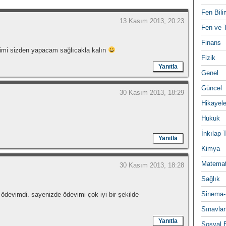
Fen Bili
13 Kasım 2013, 20:23
Fen ve T
Finans
erimi sizden yapacam sağlıcakla kalın
Fizik
Yanıtla
Genel
Güncel
30 Kasım 2013, 18:29
Hikayele
Hukuk
İnkılap 
Yanıtla
Kimya
Matemat
30 Kasım 2013, 18:28
Sağlık
Sinema-
̈devimdi. sayenizde ödevimi çok iyi bir şekilde
Sınavlar
Yanıtla
Sosyal B