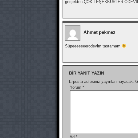
gerçekten ÇOK TEŞEKKÜRLER ÖD
Ahmet pekmez
Süpeeeeeeerödevim tastamam
BIR YANIT YAZIN
E-posta adresiniz yayınlanmayacak.
G
Yorum
*
Ad
*