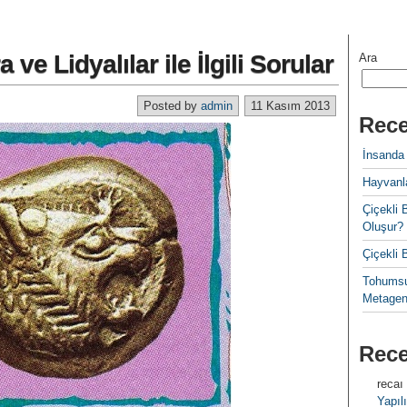
a ve Lidyalılar ile İlgili Sorular
Ara
Posted by
admin
11 Kasım 2013
Rece
İnsanda
Hayvanla
Çiçekl
Oluşur?
Çiçekli
Tohumsu
Metagen
Rec
recaı
Yapılı