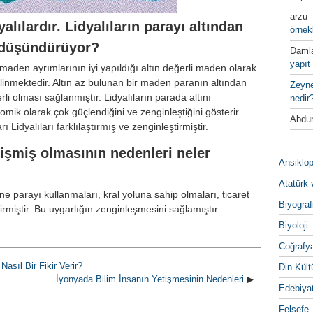
arzu
yalılardır. Lidyalıların parayı altından
örnek
üşündürüyor?
Daml
yapıt 
i maden ayrımlarının iyi yapıldığı altın değerli maden olarak
i bilinmektedir. Altın az bulunan bir maden paranın altından
Zeyn
li olması sağlanmıştır. Lidyalıların parada altını
nedir
ik olarak çok güçlendiğini ve zenginleştiğini gösterir.
Abdur
Lidyalıları farklılaştırmış ve zenginleştirmiştir.
şmiş olmasının nedenleri neler
Ansiklop
Atatürk 
rine parayı kullanmaları, kral yoluna sahip olmaları, ticaret
Biyograf
irmiştir. Bu uygarlığın zenginleşmesini sağlamıştır.
Biyoloji
Coğrafy
li Nasıl Bir Fikir Verir?
Din Kültu
İyonyada Bilim İnsanın Yetişmesinin Nedenleri
▶
Edebiya
Felsefe