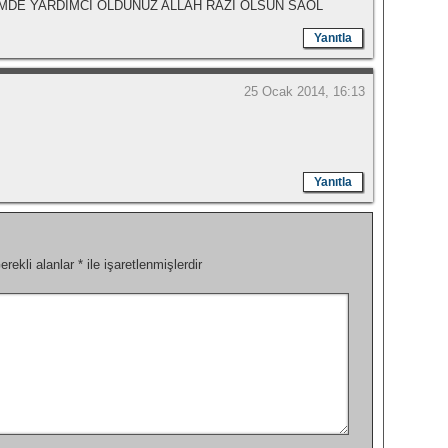
EVİMDE YARDIMCI OLDUNUZ ALLAH RAZI OLSUN SAOL
Yanıtla
25 Ocak 2014, 16:13
Yanıtla
erekli alanlar
*
ile işaretlenmişlerdir