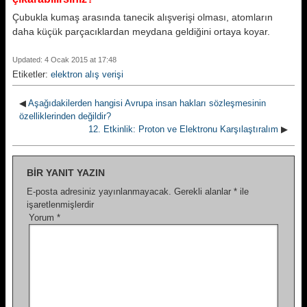
Çubukla kumaş arasında tanecik alışverişi olması, atomların
daha küçük parçacıklardan meydana geldiğini ortaya koyar.
Updated: 4 Ocak 2015 at 17:48
Etiketler:
elektron alış verişi
◀
Aşağıdakilerden hangisi Avrupa insan hakları sözleşmesinin
özelliklerinden değildir?
12. Etkinlik: Proton ve Elektronu Karşılaştıralım
▶
BIR YANIT YAZIN
E-posta adresiniz yayınlanmayacak.
Gerekli alanlar
*
ile
işaretlenmişlerdir
Yorum
*