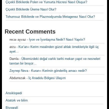
Çiçekli Bitkilerde Polen ve Yumurta Hücresi Nasıl Oluşur?
Çiçekli Bitkilerde Üreme Nasıl Olur?
Tohumsuz Bitkilerde ve Plazmodyumda Metagenez Nasıl Olur?
Recent Comments
recaı ayvaz
-
İyon ve İyonlaşma Nedir? Nasıl Yapılır?
arzu
-
Kur’an-ı Kerim mealinden güzel ahlak örnekleriyle ilgili üç
ayet…
Damla
-
Ülkemizdeki doğal varlık tarihi mekan yapıt ve nesneleri
tanıtan bir broşür…
Zeynep Neva
-
Kuran-ı Kerimin gönderiliş amacı nedir?
Abdurrezak
-
İç Anadolu Bölgesi Ulaşım
Ansiklopedi
Atatürk ve bilim
Biyografi