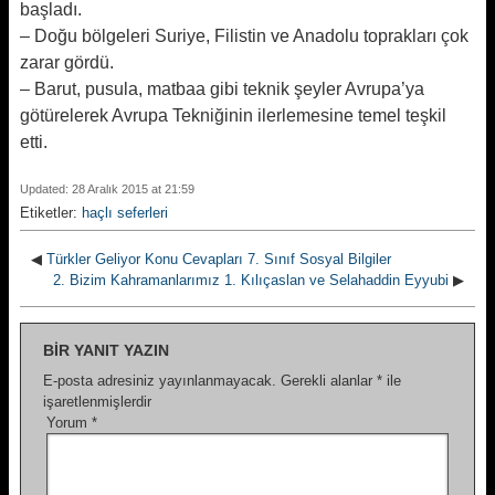
başladı.
– Doğu bölgeleri Suriye, Filistin ve Anadolu toprakları çok
zarar gördü.
– Barut, pusula, matbaa gibi teknik şeyler Avrupa’ya
götürelerek Avrupa Tekniğinin ilerlemesine temel teşkil
etti.
Updated: 28 Aralık 2015 at 21:59
Etiketler:
haçlı seferleri
◀
Türkler Geliyor Konu Cevapları 7. Sınıf Sosyal Bilgiler
2. Bizim Kahramanlarımız 1. Kılıçaslan ve Selahaddin Eyyubi
▶
BIR YANIT YAZIN
E-posta adresiniz yayınlanmayacak.
Gerekli alanlar
*
ile
işaretlenmişlerdir
Yorum
*