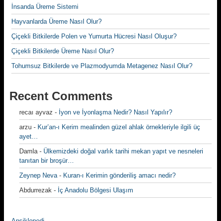
İnsanda Üreme Sistemi
Hayvanlarda Üreme Nasıl Olur?
Çiçekli Bitkilerde Polen ve Yumurta Hücresi Nasıl Oluşur?
Çiçekli Bitkilerde Üreme Nasıl Olur?
Tohumsuz Bitkilerde ve Plazmodyumda Metagenez Nasıl Olur?
Recent Comments
recaı ayvaz
-
İyon ve İyonlaşma Nedir? Nasıl Yapılır?
arzu
-
Kur’an-ı Kerim mealinden güzel ahlak örnekleriyle ilgili üç
ayet…
Damla
-
Ülkemizdeki doğal varlık tarihi mekan yapıt ve nesneleri
tanıtan bir broşür…
Zeynep Neva
-
Kuran-ı Kerimin gönderiliş amacı nedir?
Abdurrezak
-
İç Anadolu Bölgesi Ulaşım
Ansiklopedi