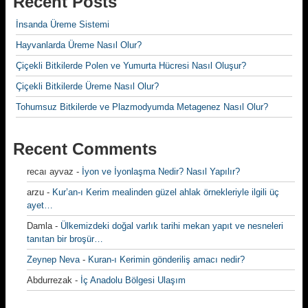
Recent Posts
İnsanda Üreme Sistemi
Hayvanlarda Üreme Nasıl Olur?
Çiçekli Bitkilerde Polen ve Yumurta Hücresi Nasıl Oluşur?
Çiçekli Bitkilerde Üreme Nasıl Olur?
Tohumsuz Bitkilerde ve Plazmodyumda Metagenez Nasıl Olur?
Recent Comments
recaı ayvaz
-
İyon ve İyonlaşma Nedir? Nasıl Yapılır?
arzu
-
Kur’an-ı Kerim mealinden güzel ahlak örnekleriyle ilgili üç
ayet…
Damla
-
Ülkemizdeki doğal varlık tarihi mekan yapıt ve nesneleri
tanıtan bir broşür…
Zeynep Neva
-
Kuran-ı Kerimin gönderiliş amacı nedir?
Abdurrezak
-
İç Anadolu Bölgesi Ulaşım