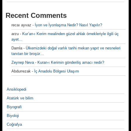
Recent Comments
recaı ayvaz
-
İyon ve İyonlaşma Nedir? Nasıl Yapılır?
arzu
-
Kur’an-ı Kerim mealinden güzel ahlak örnekleriyle ilgili üç
ayet…
Damla
-
Ülkemizdeki doğal varlık tarihi mekan yapıt ve nesneleri
tanıtan bir broşür…
Zeynep Neva
-
Kuran-ı Kerimin gönderiliş amacı nedir?
Abdurrezak
-
İç Anadolu Bölgesi Ulaşım
Ansiklopedi
Atatürk ve bilim
Biyografi
Biyoloji
Coğrafya