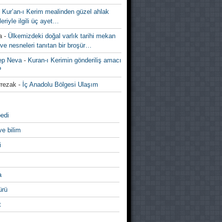
-
Kur’an-ı Kerim mealinden güzel ahlak
leriyle ilgili üç ayet…
a
-
Ülkemizdeki doğal varlık tarihi mekan
ve nesneleri tanıtan bir broşür…
ep Neva
-
Kuran-ı Kerimin gönderiliş amacı
?
rezak
-
İç Anadolu Bölgesi Ulaşım
edi
ve bilim
i
a
̈rü
t