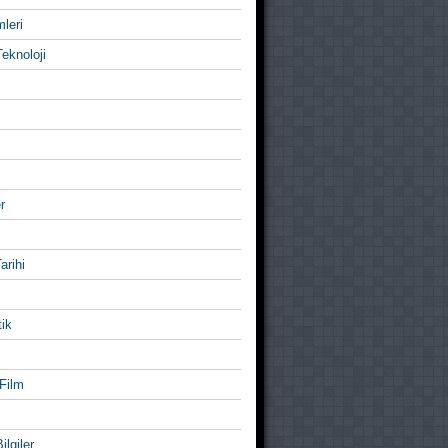
mleri
eknoloji
r
Tarihi
ik
Film
ilgiler