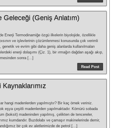
ve Geleceği (Geniş Anlatım)
ide Enerji Termodinamiğe özgü ilkelerin biyo­lojide, özellikle
pısının ve işlevlerinin çözümlenmesi konusun­da çok verimli
ca, genetik ve evrim gibi daha geniş alanlarda kullanılmaları
mlerdeki enerji dolaşımı (Çiz. 1), bir ırmağın dağdan aşağı akıp,
verme­sinden sonra […]
Read Post
i Kaynaklarımız
lar hangi madenlerden yapılmıştır? Bir kaç örnek veriniz.
ok eşya çeşitli madenlerden yapılmaktadır. Kömürü sobada
um (boksit) madeninden yapılmış, çelikten de tencereler,
larımız kumdandır. Buzdolabı ve çamaşır makinelerinde demir,
landığımız bir çok ev aletlerimizde de petrol […]