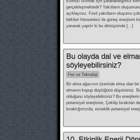
Evimizi ısıtmak için yararlandığımız kömu
gerçekleşmektedir? Yakıtların oluşumun
açıklayınız. Fosil yakıtların oluşumu ço
bitkileri fotosentezi ile güneş enerjisini k
yanarak yapılır ki bu dönüşümde […]
Bu olayda dal ve elman
söyleyebilirsiniz?
Fen ve Teknoloji
Bir elma ağacının üzerinde elma olan bir d
elmanın kopup düştüğünü düşününüz
olduğunu söyleyebilirsiniz? Bu enerjileri
potansiyel enerjisine, Çekilip bırakılan d
bıraktığımızda, esneklik potansiyel enerj
10. Etkinlik Enerji Dönu