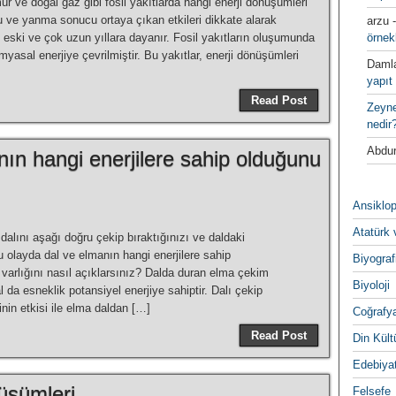
̈r ve doğal gaz gibi fosil yakıtlarda hangi enerji dönüşümleri
u ve yanma sonucu ortaya çıkan etkileri dikkate alarak
arzu
k eski ve çok uzun yıllara dayanır. Fosil yakıtların oluşumunda
örnek
imyasal enerjiye çevrilmiştir. Bu yakıtlar, enerji dönüşümleri
Daml
yapıt 
Read Post
Zeyn
nedir
Abdur
ın hangi enerjilere sahip olduğunu
Ansiklop
Atatürk 
alını aşağı doğru çekip bıraktığınızı ve daldaki
. Bu olayda dal ve elmanın hangi enerjilere sahip
Biyograf
n varlığını nasıl açıklarsınız? Dalda duran elma çekim
Biyoloji
al da esneklik potansiyel enerjiye sahiptir. Dalı çekip
inin etkisi ile elma daldan […]
Coğrafy
Read Post
Din Kültu
Edebiya
̈şümleri
Felsefe