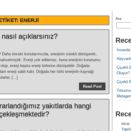
Ara
ETIKET:
ENERJI
nasıl açıklarsınız?
Rece
İnsanda
 Daha önceki konularımızda, enerjinin sürekli dönüşerek,
Hayvanla
an bahsetmiştik. Enerji yok edilemez, buna enerjinin korunumu
olup, enerji başka enerji türlerine dönüşebilir. Doğada
Çiçekl
plam enerji sabit kalır. Doğada her türlü enerjinin kaynağı
Oluşur?
polarlar, […]
Çiçekli
Read Post
Tohumsu
Metagen
ararlandığımız yakıtlarda hangi
rçekleşmektedir?
Rec
recaı
Yapılı