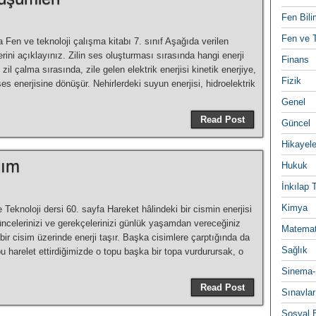
Fen Bili
Fen ve T
a Fen ve teknoloji çalışma kitabı 7. sınıf Aşağıda verilen
erini açıklayınız. Zilin ses oluşturması sırasında hangi enerji
Finans
, zil çalma sırasında, zile gelen elektrik enerjisi kinetik enerjiye,
Fizik
ses enerjisine dönüşür. Nehirlerdeki suyun enerjisi, hidroelektrik
Genel
Read Post
Güncel
Hikayele
lım
Hukuk
İnkılap 
Kimya
 Teknoloji dersi 60. sayfa Hareket hâlindeki bir cismin enerjisi
̈ncelerinizi ve gerekçelerinizi günlük yaşamdan vereceğiniz
Matemat
bir cisim üzerinde enerji taşır. Başka cisimlere çarptığında da
Sağlık
opu harelet ettirdiğimizde o topu başka bir topa vurdurursak, o
Sinema-
Read Post
Sınavlar
Sosyal B