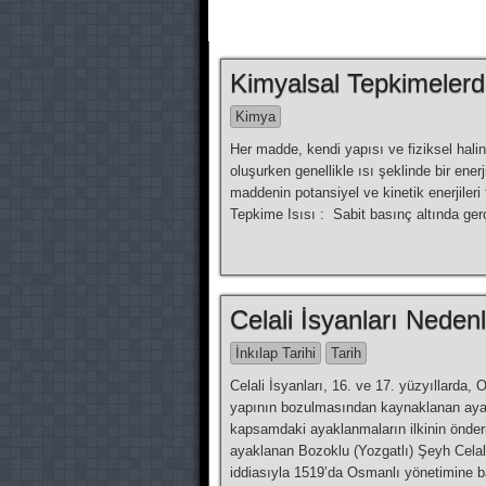
Kimyalsal Tepkimelerd
Kimya
Her madde, kendi yapısı ve fiziksel halin
oluşurken genellikle ısı şeklinde bir enerji
maddenin potansiyel ve kinetik enerjileri 
Tepkime Isısı : Sabit basınç altında ger
Celali İsyanları Nedenl
İnkılap Tarihi
Tarih
Celali İsyanları, 16. ve 17. yüzyıllard
yapının bozulmasından kaynaklanan ayakl
kapsamdaki ayaklanmaların ilkinin önderi
ayaklanan Bozoklu (Yozgatlı) Şeyh Celal’
iddiasıyla 1519’da Osmanlı yönetimine ba