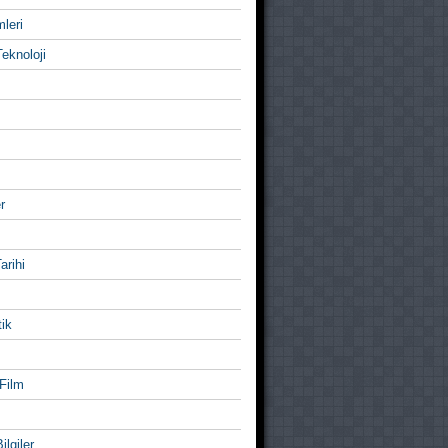
mleri
eknoloji
r
Tarihi
ik
Film
ilgiler