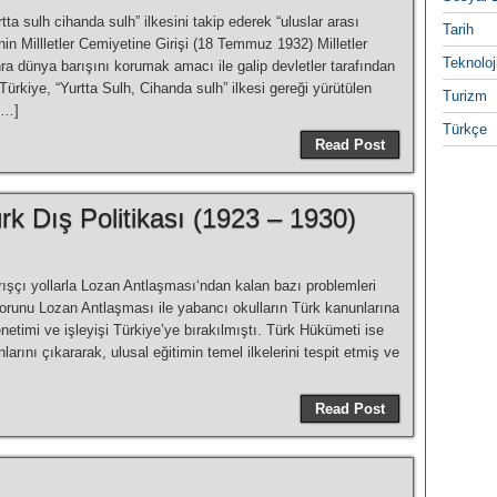
rtta sulh cihanda sulh” ilkesini takip ederek “uluslar arası
Tarih
iye’nin Millletler Cemiyetine Girişi (18 Temmuz 1932) Milletler
Teknoloj
ra dünya barışını korumak amacı ile galip devletler tarafından
̈rkiye, “Yurtta Sulh, Cihanda sulh” ilkesi gereği yürütülen
Turizm
 […]
Türkçe
Read Post
rk Dış Politikası (1923 – 1930)
rışçı yollarla Lozan Antlaşması‘ndan kalan bazı problemleri
 Sorunu Lozan Antlaşması ile yabancı okulların Türk kanunlarına
timi ve işleyişi Türkiye’ye bırakılmıştı. Türk Hükümeti ise
arını çıkararak, ulusal eğitimin temel ilkelerini tespit etmiş ve
Read Post