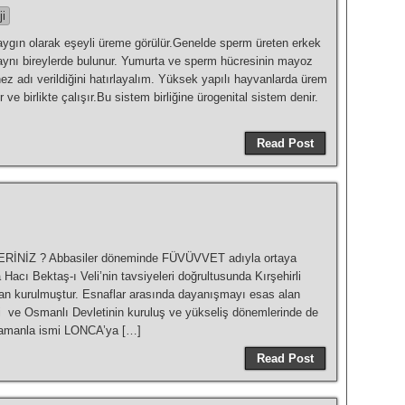
ji
larak eşeyli üreme görülür.Genelde sperm üreten erkek
ar aynı bireylerde bulunur. Yumurta ve sperm hücresinin mayoz
ez adı verildiğini hatırlayalım. Yüksek yapılı hayvanlarda ürem
 ve birlikte çalışır.Bu sistem birliğine ürogenital sistem denir.
Read Post
ERİNİZ ? Abbasiler döneminde FÜVÜVVET adıyla ortaya
a Hacı Bektaş-ı Veli’nin tavsiyeleri doğrultusunda Kırşehirli
an kurulmuştur. Esnaflar arasında dayanışmayı esas alan
i ve Osmanlı Devletinin kuruluş ve yükseliş dönemlerinde de
 zamanla ismi LONCA’ya […]
Read Post