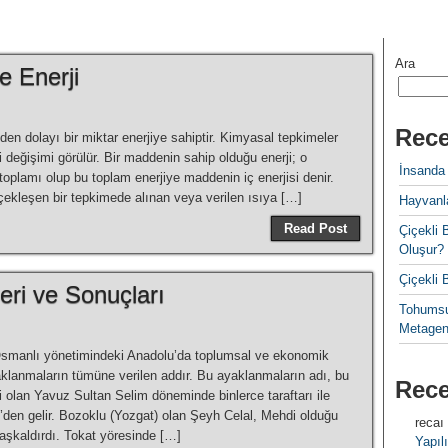
Ara
e Enerji
Rece
den dolayı bir miktar enerjiye sahiptir. Kimyasal tepkimeler
 değişimi görülür. Bir maddenin sahip olduğu enerji; o
İnsanda
toplamı olup bu toplam enerjiye maddenin iç enerjisi denir.
çekleşen bir tepkimede alınan veya verilen ısıya […]
Hayvanla
Read Post
Çiçekl
Oluşur?
Çiçekli
eri ve Sonuçları
Tohumsu
Metagen
a, Osmanlı yönetimindeki Anadolu’da toplumsal ve ekonomik
anmaların tümüne verilen addır. Bu ayaklanmaların adı, bu
Rec
 olan Yavuz Sultan Selim döneminde binlerce taraftarı ile
den gelir. Bozoklu (Yozgat) olan Şeyh Celal, Mehdi olduğu
recaı
şkaldırdı. Tokat yöresinde […]
Yapılı