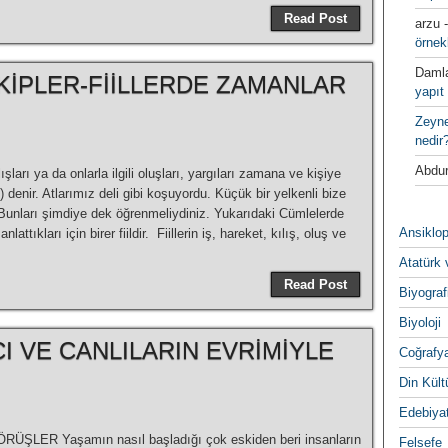
Read Post
arzu
örnek
Daml
DE KİPLER-FİİLLERDE ZAMANLAR
yapıt 
Zeyn
nedir
Abdur
lışları ya da onlarla ilgili oluşları, yargıları zamana ve kişiye
 denir. Atlarımız deli gibi koşuyordu. Küçük bir yelkenli bize
Bunları şimdiye dek öğrenmeliydiniz. Yukarıdaki Cümlelerde
Ansiklop
anlattıkları için birer fiildir. Fiillerin iş, hareket, kılış, oluş ve
Atatürk 
Read Post
Biyograf
Biyoloji
I VE CANLILARIN EVRİMİYLE
Coğrafy
Din Kültu
Edebiya
RÜŞLER Yaşamın nasıl başladığı çok eskiden beri insanların
Felsefe