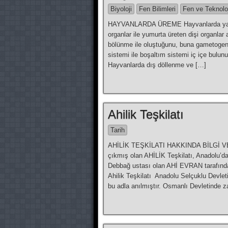
Biyoloji
Fen Bilimleri
Fen ve Teknolo
HAYVANLARDA ÜREME Hayvanlarda yaygın o
organlar ile yumurta üreten dişi organl
bölünme ile oluştuğunu, buna gametogen
sistemi ile boşaltım sistemi iç içe bulunur
Hayvanlarda dış döllenme ve […]
Ahilik Teşkilatı
Tarih
AHİLİK TEŞKİLATI HAKKINDA BİLGİ V
çıkmış olan AHİLİK Teşkilatı, Anadolu’d
Debbağ ustası olan AHİ EVRAN tarafınd
Ahilik Teşkilatı Anadolu Selçuklu Devlet
bu adla anılmıştır. Osmanlı Devletinde