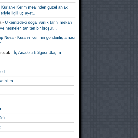
-
Kur’an-ı Kerim mealinden güzel ahlak
leriyle ilgili üç ayet…
a
-
Ülkemizdeki doğal varlık tarihi mekan
ve nesneleri tanıtan bir broşür…
ep Neva
-
Kuran-ı Kerimin gönderiliş amacı
?
rezak
-
İç Anadolu Bölgesi Ulaşım
edi
ve bilim
i
a
̈rü
t