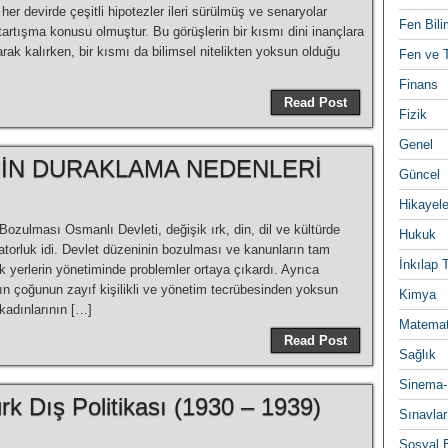
her devirde çeşitli hipotezler ileri sürülmüş ve senaryolar
Fen Bili
rtışma konusu olmuştur. Bu görüşlerin bir kısmı dini inançlara
arak kalırken, bir kısmı da bilimsel nitelikten yoksun olduğu
Fen ve T
Finans
Read Post
Fizik
Genel
NİN DURAKLAMA NEDENLERİ
Güncel
Hikayele
ulması Osmanlı Devleti, değişik ırk, din, dil ve kültürde
Hukuk
torluk idi. Devlet düzeninin bozulması ve kanunların tam
İnkılap 
erlerin yönetiminde problemler ortaya çıkardı. Ayrıca
n çoğunun zayıf kişilikli ve yönetim tecrübesinden yoksun
Kimya
kadınlarının […]
Matemat
Read Post
Sağlık
Sinema-
rk Dış Politikası (1930 – 1939)
Sınavlar
Sosyal B